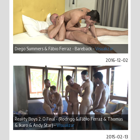
Diego Summers & Fábio Ferraz - Bareback -
Visualizar
2016-12-02
Reality Boys 2: O Final - (Rodrigo & Fábio Ferraz & Thomas
& Ikaro & Andy Star) -
Visualizar
2015-02-13