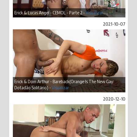
Erick & Lucas Angel - CEMOL - Parte 2 -
Visualizar
2021-10-07
Erick & Dom Arthur - Bareback(Orange Is The New Gay:
Dotadão Solitário) -
Visualizar
2020-12-10