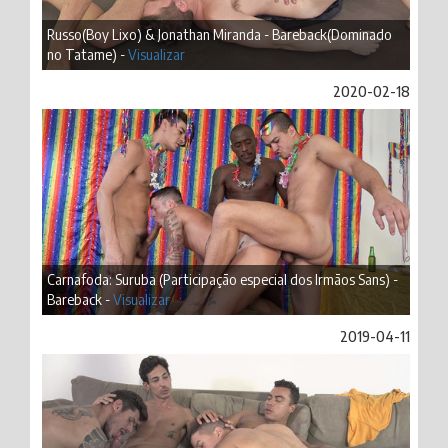
Russo(Boy Lixo) & Jonathan Miranda - Bareback(Dominado
no Tatame) -
Visualizar
2020-02-18
Carnafoda: Suruba (Participação especial dos Irmãos Sans) -
Bareback -
Visualizar
2019-04-11