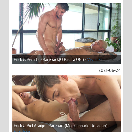
Erick & Peralta - Bareback(O Pau tá ON!) -
Visualizar
2021-06-24
Erick & Biel Araújo - Bareback(Meu Cunhado Dotadão) -
Visualizar