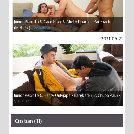
Júnior Peixoto & Caco Foxx & Mieto Duarte - Bareback
(Metiflix) -
Visualizar
2021-09-21
Júnior Peixoto & Hanry Onlyjapa - Bareback (Sr. Chupa Pau) -
Visualizar
Cristian (11)