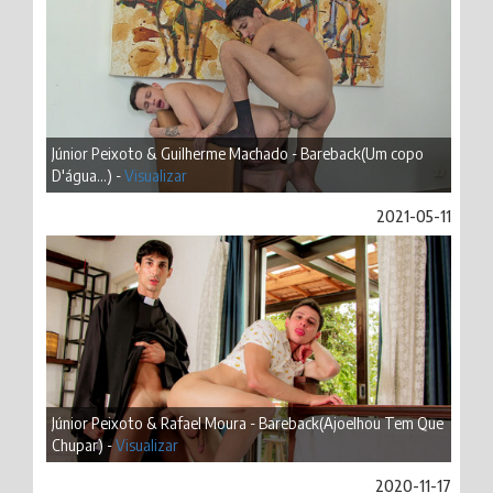
Júnior Peixoto & Guilherme Machado - Bareback(Um copo
D'água...) -
Visualizar
2021-05-11
Júnior Peixoto & Rafael Moura - Bareback(Ajoelhou Tem Que
Chupar) -
Visualizar
2020-11-17