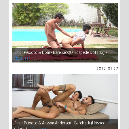
Júnior Peixoto & Doni - Bareback(O Hóspede Dotado) -
Visualizar
2022-01-27
Júnior Peixoto & Alisson Andersen - Bareback (Hóspede
Safado) -
Visualizar