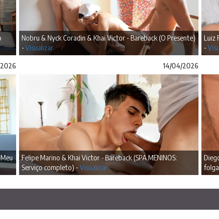
o
Nobru & Nyck Coradin & Khai Victor - Bareback (O Presente)
Luiz 
-
Visualizar
-
Visu
/2026
14/04/2026
: Meu
Felipe Marino & Khai Victor - Bareback (SPA MENINOS:
Diego
Serviço completo) -
Visualizar
folg