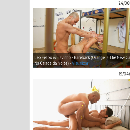
24/08
Léo Felipo & Tavinho - Bareback (Orange Is The New Ga
Na Calada da Noite) -
Visualizar
19/04