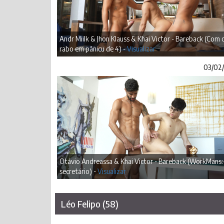
Andr Miilk & Jhon Klauss & Khai Victor - Bareback (Com 
rabo em pânicu de 4) -
Visualizar
03/02
Otávio Andreassa & Khai Victor - Bareback (WorkMans
secretário) -
Visualizar
Léo Felipo (58)