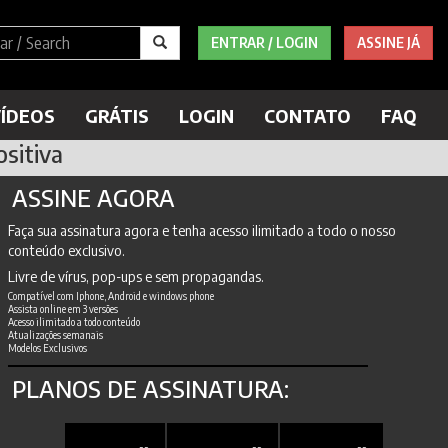
ENTRAR / LOGIN
ASSINE JÁ
ÍDEOS
GRÁTIS
LOGIN
CONTATO
FAQ
ositiva
ASSINE AGORA
Faça sua assinatura agora e tenha acesso ilimitado a todo o nosso
conteúdo exclusivo.
Livre de vírus, pop-ups e sem propagandas.
Compatível com Iphone, Android e windows phone
Assista online em 3 versões
Acesso ilimitado a todo conteúdo
Atualizações semanais
Modelos Exclusivos
PLANOS DE ASSINATURA: