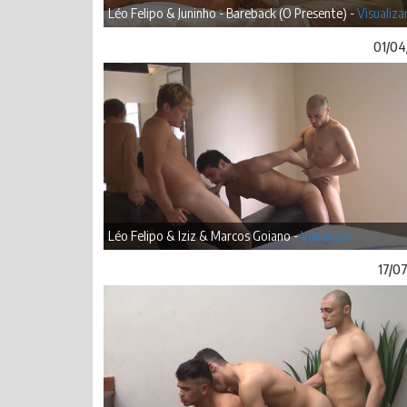
Léo Felipo & Juninho - Bareback (O Presente) -
Visualiza
01/04
Léo Felipo & Iziz & Marcos Goiano -
Visualizar
17/0