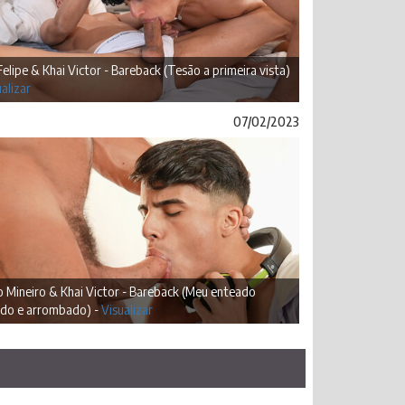
Felipe & Khai Victor - Bareback (Tesão a primeira vista)
alizar
07/02/2023
 Mineiro & Khai Victor - Bareback (Meu enteado
ado e arrombado) -
Visualizar