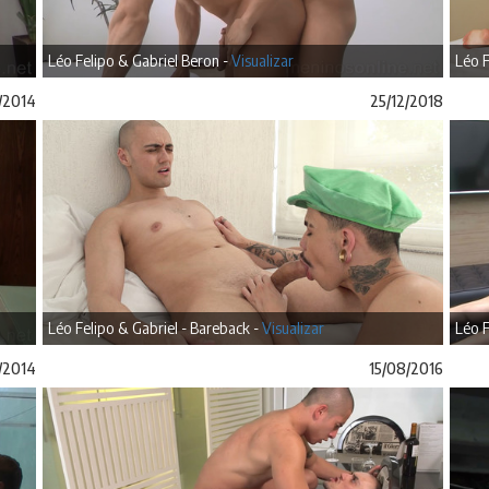
Léo Felipo & Gabriel Beron -
Visualizar
Léo F
/2014
25/12/2018
Léo Felipo & Gabriel - Bareback -
Visualizar
Léo F
/2014
15/08/2016