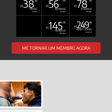
38
56
78
,99
,99
,99
R$
R$
R$
Mensal
Bimestral
Trimestral
30 Dias
60 Dias
90 Dias
145
249
,99
,99
R$
R$
Anual - à vista
Semestral
ou em 3x
180 Dias
ME TORNAR UM MEMBRO AGORA