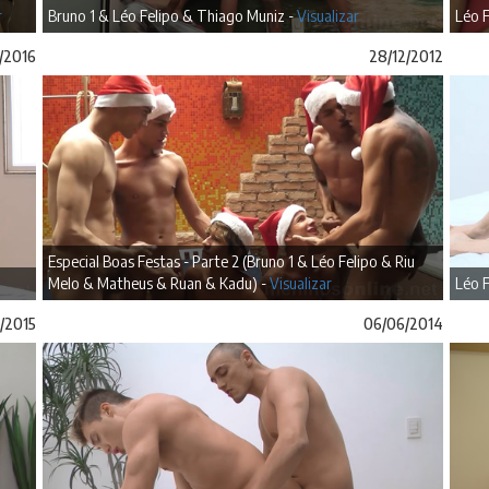
r
Bruno 1 & Léo Felipo & Thiago Muniz -
Visualizar
Léo F
/2016
28/12/2012
Especial Boas Festas - Parte 2 (Bruno 1 & Léo Felipo & Riu
Melo & Matheus & Ruan & Kadu) -
Visualizar
Léo F
7/2015
06/06/2014