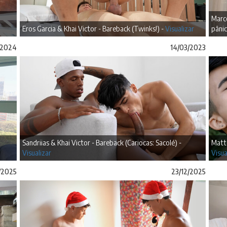
Marc
Eros Garcia & Khai Victor - Bareback (Twinks!) -
Visualizar
pânic
/2024
14/03/2023
Sandriias & Khai Victor - Bareback (Cariocas: Sacolé) -
Matte
Visualizar
Visua
/2025
23/12/2025