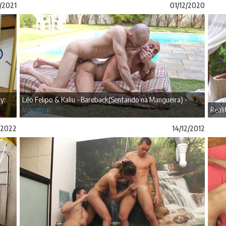
/2021
01/12/2020
y:
Léo Felipo & Kaliu - Bareback(Sentando na Mangueira) -
Visualizar
Reali
/2022
14/12/2012