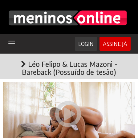
TOGGLE
LOGIN
ASSINE JÁ
NAVIGATION
Léo Felipo & Lucas Mazoni -
Bareback (Possuído de tesão)