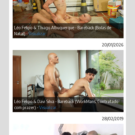
Léo Felipo & Thiago Albuquerque - Bareback (Bolas de
Natal) -
Visualizar
20/01/2026
Léo Felipo & Davi Silva - Bareback (WorkMans: Contratado
com prazer) -
Visualizar
28/02/2019