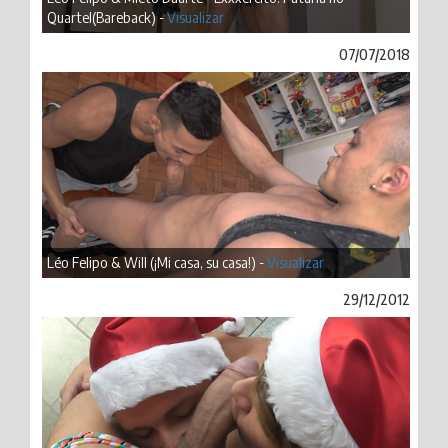
Quartel(Bareback) -
Visualizar
07/07/2018
Léo Felipo & Will (¡Mi casa, su casa!) -
Visualizar
29/12/2012