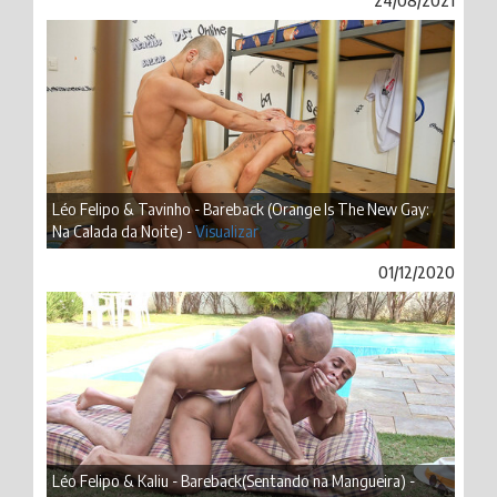
24/08/2021
Léo Felipo & Tavinho - Bareback (Orange Is The New Gay:
Na Calada da Noite) -
Visualizar
01/12/2020
Léo Felipo & Kaliu - Bareback(Sentando na Mangueira) -