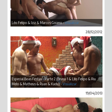
Léo Felipo & Iziz & Marcos Goiano -
Visualizar
28/12/2012
Especial Boas Festas - Parte 2 (Bruno 1 & Léo Felipo & Riu
Melo & Matheus & Ruan & Kadu) -
Visualizar
19/04/2013