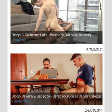
Diogo & Guilherme Lotz - Bareback (¡Mi casa, su casa!) -
Visualizar
07/12/2021
Diogo Oliveira & Bebecito - Bareback (Coisas Da Sua Cabeça)
-
Visualizar
24/01/2014