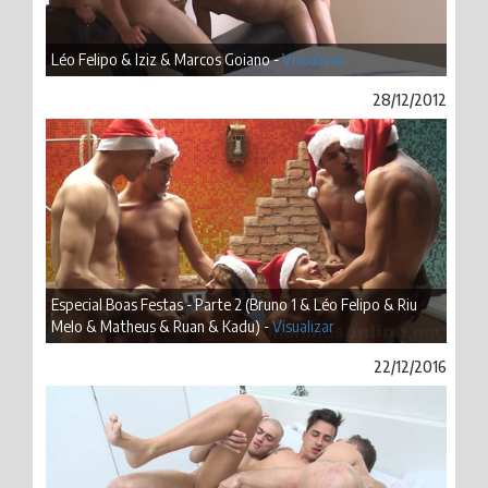
Léo Felipo & Iziz & Marcos Goiano -
Visualizar
28/12/2012
Especial Boas Festas - Parte 2 (Bruno 1 & Léo Felipo & Riu
Melo & Matheus & Ruan & Kadu) -
Visualizar
22/12/2016