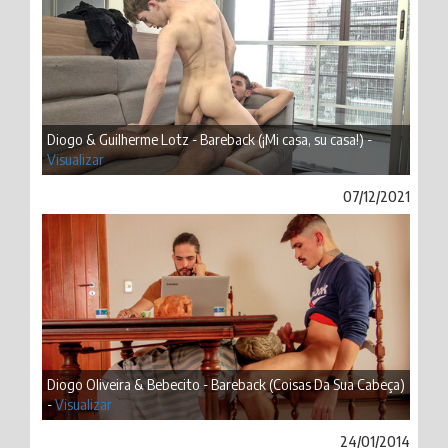
Diogo & Guilherme Lotz - Bareback (¡Mi casa, su casa!) -
Visualizar
07/12/2021
Diogo Oliveira & Bebecito - Bareback (Coisas Da Sua Cabeça)
-
Visualizar
24/01/2014