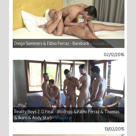
Diego Summers & Fábio Ferraz - Bareback -
Visualizar
02/12/2016
Reality Boys 2: O Final - (Rodrigo & Fábio Ferraz & Thomas
& Ikaro & Andy Star) -
Visualizar
13/02/2015