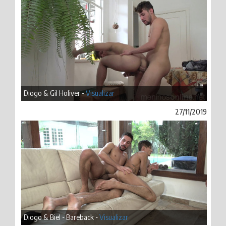
Diogo & Gil Holiver -
Visualizar
27/11/2019
Diogo & Biel - Bareback -
Visualizar