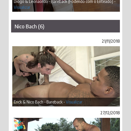
Diogo & Leonaordo - Bareback (Fodendo com o Enteado) -
Visualizar
Nico Bach (6)
21/11/2018
Erick & Nico Bach - Bareback -
Visualizar
27/12/2018