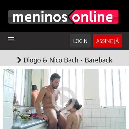
TOGGLE
LOGIN
ASSINE JÁ
NAVIGATION
Diogo & Nico Bach - Bareback