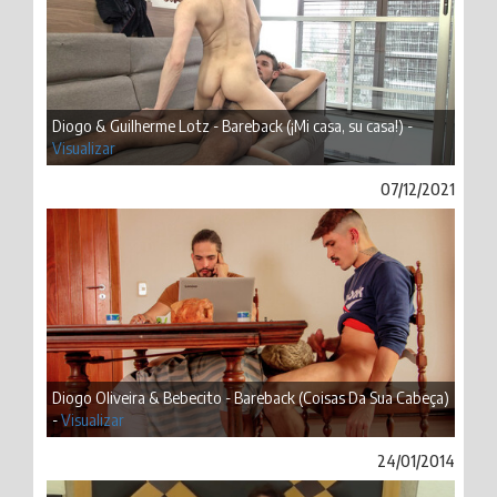
Diogo & Guilherme Lotz - Bareback (¡Mi casa, su casa!) -
Visualizar
07/12/2021
Diogo Oliveira & Bebecito - Bareback (Coisas Da Sua Cabeça)
-
Visualizar
24/01/2014