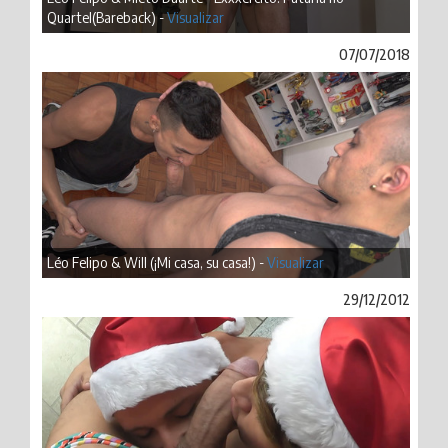
Quartel(Bareback) -
Visualizar
07/07/2018
Léo Felipo & Will (¡Mi casa, su casa!) -
Visualizar
29/12/2012