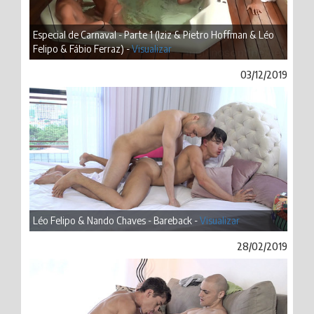
Especial de Carnaval - Parte 1 (Iziz & Pietro Hoffman & Léo
Felipo & Fábio Ferraz) -
Visualizar
03/12/2019
Léo Felipo & Nando Chaves - Bareback -
Visualizar
28/02/2019