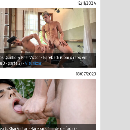
12/11/2024
os Quinho & Khai Victor - Bareback (Com o rabo em
u 3 - parte 2) -
Visualizar
18/07/2023
o & Khai Victor - Bareback (Tarde de foda) -