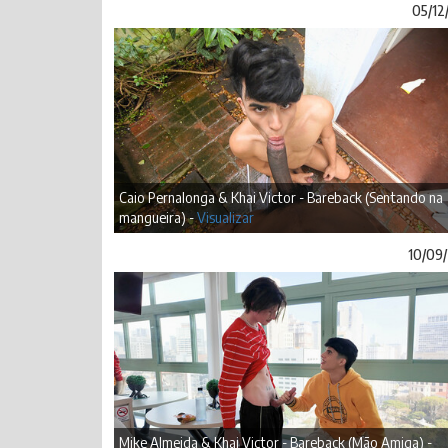
05/12
Caio Pernalonga & Khai Victor - Bareback (Sentando na
mangueira) -
Visualizar
10/09
Mike Almeida & Khai Victor - Bareback (Mão Amiga) -