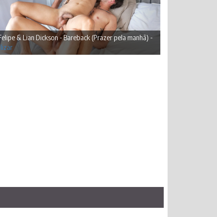
Felipe & Lian Dickson - Bareback (Prazer pela manhã) -
lizar