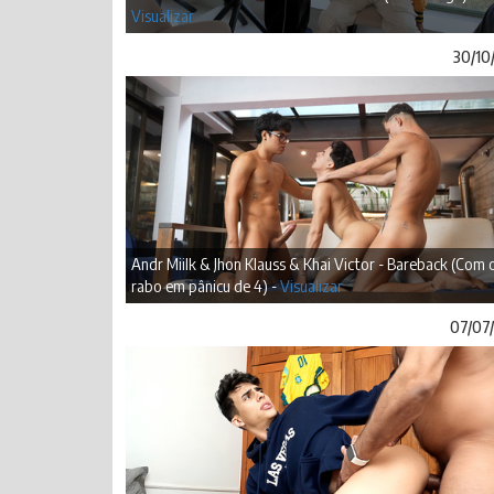
Visualizar
30/10
Andr Miilk & Jhon Klauss & Khai Victor - Bareback (Com 
rabo em pânicu de 4) -
Visualizar
07/07