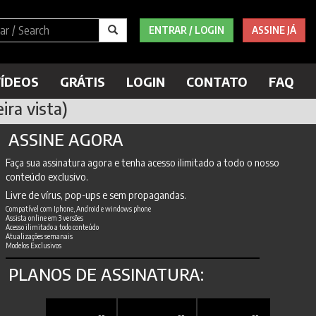
ENTRAR / LOGIN
ASSINE JÁ
ÍDEOS
GRÁTIS
LOGIN
CONTATO
FAQ
ira vista)
ASSINE AGORA
Faça sua assinatura agora e tenha acesso ilimitado a todo o nosso
conteúdo exclusivo.
Livre de vírus, pop-ups e sem propagandas.
Compatível com Iphone, Android e windows phone
Assista online em 3 versões
Acesso ilimitado a todo conteúdo
Atualizações semanais
Modelos Exclusivos
PLANOS DE ASSINATURA: