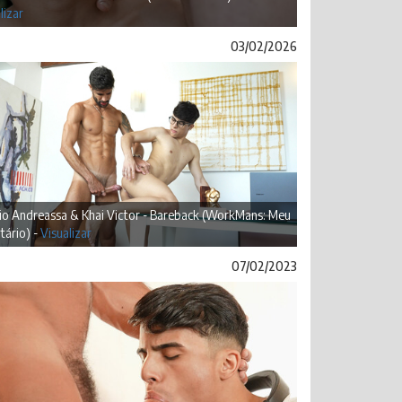
lizar
03/02/2026
io Andreassa & Khai Victor - Bareback (WorkMans: Meu
tário) -
Visualizar
07/02/2023