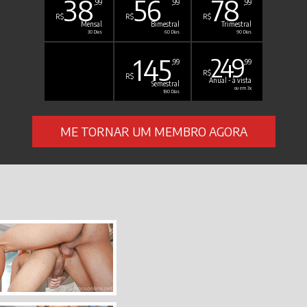
38
56
78
,99
,99
,99
R$
R$
R$
Mensal
Bimestral
Trimestral
30 Dias
60 Dias
90 Dias
145
249
,99
,99
R$
R$
Anual - à vista
Semestral
ou em 3x
180 Dias
ME TORNAR UM MEMBRO AGORA