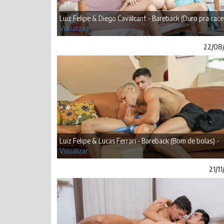
Luiz Felipe & Diego Cavalcant - Bareback (Duro pra cace
Visualizar
22/08
Luiz Felipe & Lucas Ferrari - Bareback (Bom de bolas) -
Visualizar
21/1