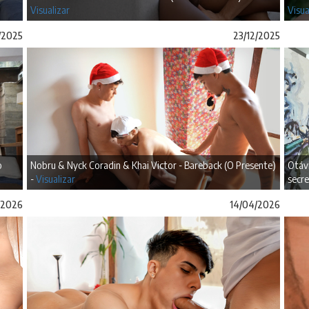
Visualizar
Visua
/2025
23/12/2025
o
Nobru & Nyck Coradin & Khai Victor - Bareback (O Presente)
Otáv
-
Visualizar
secre
/2026
14/04/2026