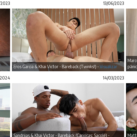
/2023
13/06/2023
Marc
Eros Garcia & Khai Victor - Bareback (Twinks!) -
Visualizar
pânic
/2024
14/03/2023
Sandriias & Khai Victor - Bareback (Cariocas: Sacolé) -
Matte