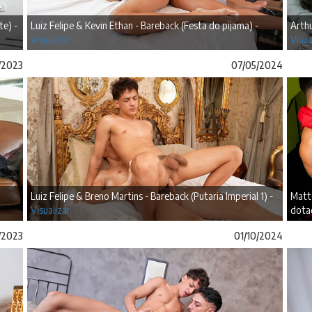
te) -
Luiz Felipe & Kevin Ethan - Bareback (Festa do pijama) -
Arthu
Visualizar
Visua
/2023
07/05/2024
Luiz Felipe & Breno Martins - Bareback (Putaria Imperial 1) -
Matte
Visualizar
dota
1/2023
01/10/2024