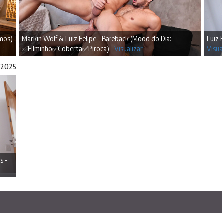
imos)
Markin Wolf & Luiz Felipe - Bareback (Mood do Dia:
Luiz 
✅Filminho✅Coberta✅Piroca) -
Visualizar
Visua
1/2025
s -