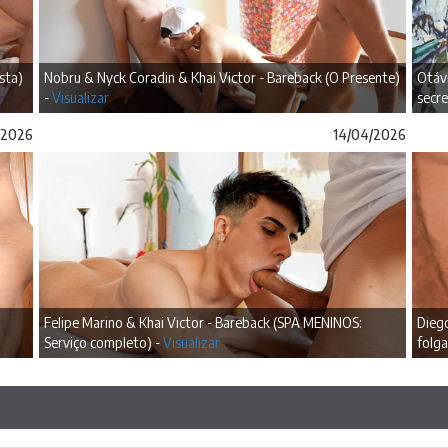
sta)
Nobru & Nyck Coradin & Khai Victor - Bareback (O Presente)
Otáv
-
Visualizar
secre
/2026
14/04/2026
Felipe Marino & Khai Victor - Bareback (SPA MENINOS:
Diego
Serviço completo) -
Visualizar
folg