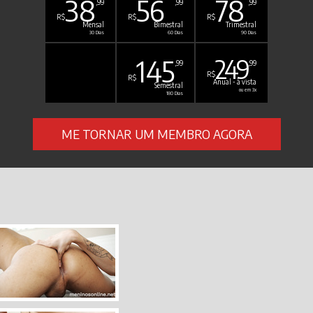
38
56
78
,99
,99
,99
R$
R$
R$
Mensal
Bimestral
Trimestral
30 Dias
60 Dias
90 Dias
145
249
,99
,99
R$
R$
Anual - à vista
Semestral
ou em 3x
180 Dias
ME TORNAR UM MEMBRO AGORA