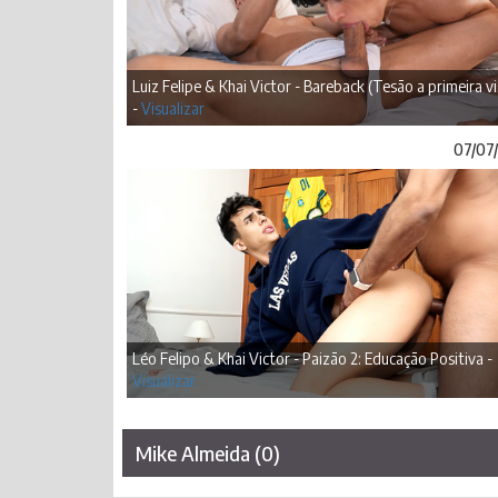
Luiz Felipe & Khai Victor - Bareback (Tesão a primeira vi
-
Visualizar
07/07
Léo Felipo & Khai Victor - Paizão 2: Educação Positiva -
Visualizar
Mike Almeida (0)