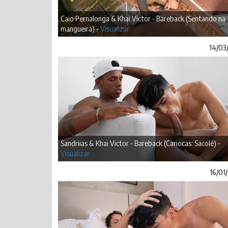
Caio Pernalonga & Khai Victor - Bareback (Sentando na
mangueira) -
Visualizar
14/03
Sandriias & Khai Victor - Bareback (Cariocas: Sacolé) -
Visualizar
16/01