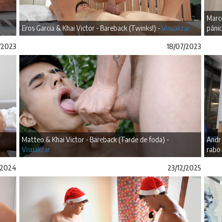
Marc
Eros Garcia & Khai Victor - Bareback (Twinks!) -
Visualizar
pânic
/2023
18/07/2023
Matteo & Khai Victor - Bareback (Tarde de foda) -
Andr 
Visualizar
rabo 
/2024
23/12/2025