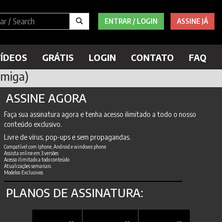
ENTRAR / LOGIN
ASSINE JÁ
ÍDEOS
GRÁTIS
LOGIN
CONTATO
FAQ
Amiga)
ASSINE AGORA
Faça sua assinatura agora e tenha acesso ilimitado a todo o nosso
conteúdo exclusivo.
Livre de vírus, pop-ups e sem propagandas.
Compatível com Iphone, Android e windows phone
Assista online em 3 versões
Acesso ilimitado a todo conteúdo
Atualizações semanais
Modelos Exclusivos
PLANOS DE ASSINATURA: