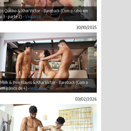
os Quinho & Khai Victor - Bareback (Com o rabo em
u 3 - parte 2) -
Visualizar
30/10/2025
Miilk & Jhon Klauss & Khai Victor - Bareback (Com o
em pânicu de 4) -
Visualizar
03/02/2026