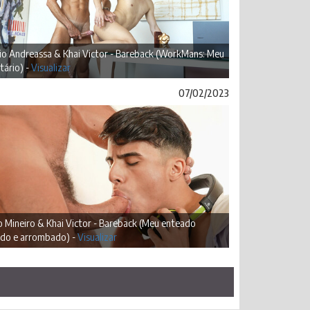
io Andreassa & Khai Victor - Bareback (WorkMans: Meu
tário) -
Visualizar
07/02/2023
 Mineiro & Khai Victor - Bareback (Meu enteado
ado e arrombado) -
Visualizar