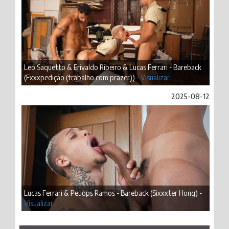
Leo Saquetto & Erivaldo Ribeiro & Lucas Ferrari - Bareback
(Exxxpedição (trabalho com prazer)) -
Visualizar
2025-08-12
Lucas Ferrari & Peuops Ramos - Bareback (Sixxxter Hong) -
Visualizar