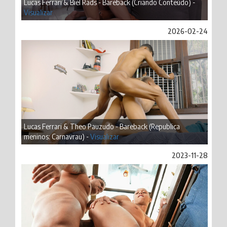
Lucas Ferrari & Biel Rads - Bareback (Criando Conteúdo) -
Visualizar
2026-02-24
Lucas Ferrari & Theo Pauzudo - Bareback (Republica
meninos: Carnavrau) -
Visualizar
2023-11-28