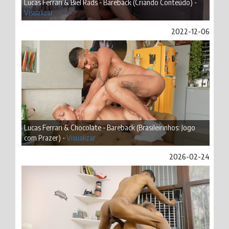
Lucas Ferrari & Biel Rads - Bareback (Criando Conteúdo) -
Visualizar
2022-12-06
Lucas Ferrari & Chocolate - Bareback (Brasileirinhos: Jogo
com Prazer) -
Visualizar
2026-02-24