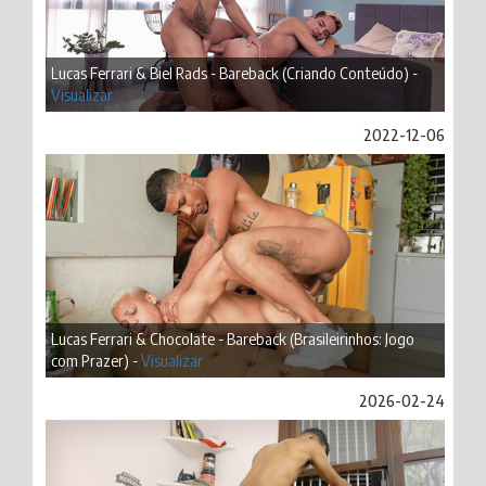
Lucas Ferrari & Biel Rads - Bareback (Criando Conteúdo) -
Visualizar
2022-12-06
Lucas Ferrari & Chocolate - Bareback (Brasileirinhos: Jogo
com Prazer) -
Visualizar
2026-02-24