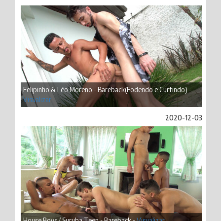
Felipinho & Léo Moreno - Bareback(Fodendo e Curtindo) -
Visualizar
2020-12-03
House Boys / Suruba Teen - Bareback -
Visualizar