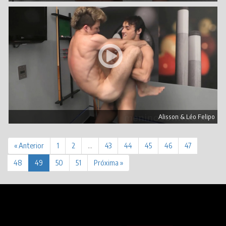
Alisson & Léo Felipo
« Anterior
1
2
…
43
44
45
46
47
48
49
50
51
Próxima »