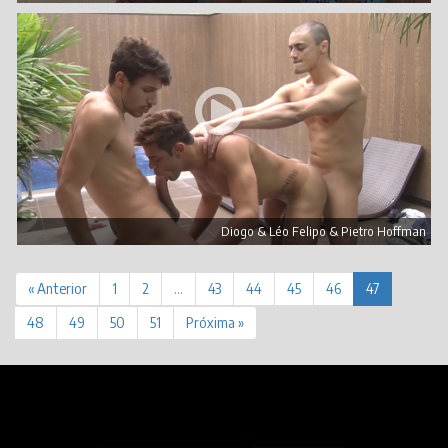
Diogo & Léo Felipo & Pietro Hoffman
« Anterior
1
2
…
43
44
45
46
47
48
49
50
51
Próxima »