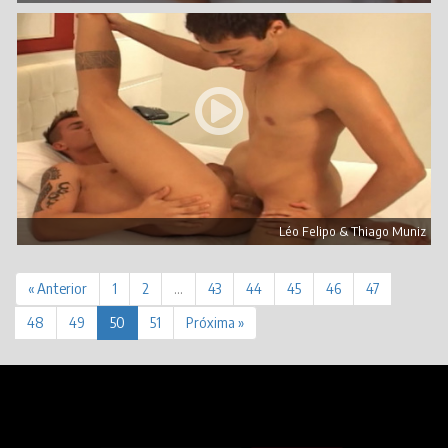
Léo Felipo & Thiago Muniz
« Anterior
1
2
…
43
44
45
46
47
48
49
50
51
Próxima »