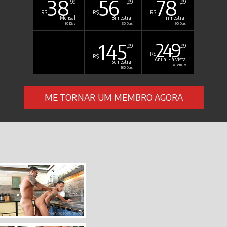
38
56
78
,99
,99
,99
R$
R$
R$
Mensal
Bimestral
Trimestral
30 Dias
60 Dias
90 Dias
145
249
,99
,99
R$
R$
Anual - à vista
Semestral
ou em 3x
180 Dias
ME TORNAR UM MEMBRO AGORA