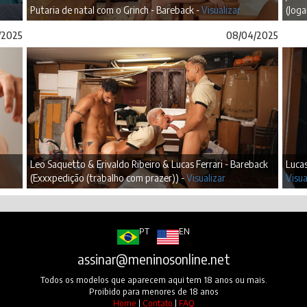
Putaria de natal com o Grinch - Bareback -
Visualizar
(Jog
/2025
08/04/2025
Leo Saquetto & Erivaldo Ribeiro & Lucas Ferrari - Bareback
Lucas
(Exxxpedição (trabalho com prazer)) -
Visualizar
Visua
PT
EN
assinar@meninosonline.net
Todos os modelos que aparecem aqui tem 18 anos ou mais.
Proibido para menores de 18 anos
Home
|
Contato
|
FAQ