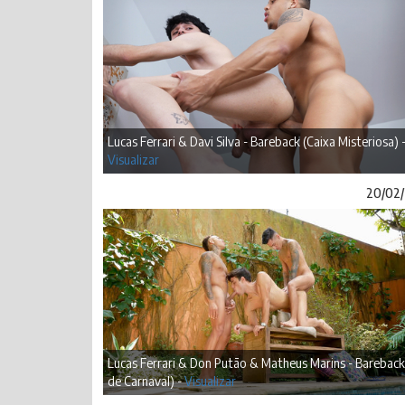
Lucas Ferrari & Davi Silva - Bareback (Caixa Misteriosa) 
Visualizar
20/02
Lucas Ferrari & Don Putão & Matheus Marins - Bareback
de Carnaval) -
Visualizar