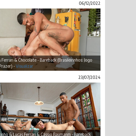
06/12/2022
 Ferrari & Chocolate - Bareback (Brasileirinhos: Jogo
Prazer) -
Visualizar
23/07/2024
inho & Lucas Ferrari & Cássio Baumanm - Bareback