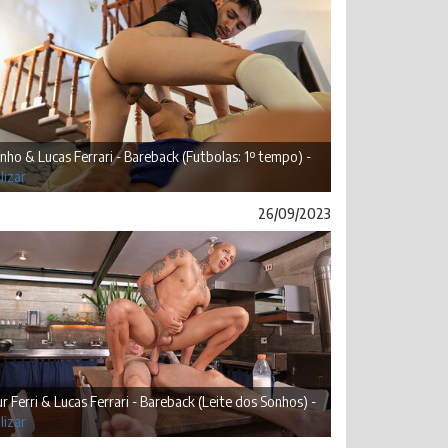
inho & Lucas Ferrari - Bareback (Futbolas: 1º tempo) -
lizar
26/09/2023
r Ferri & Lucas Ferrari - Bareback (Leite dos Sonhos) -
lizar