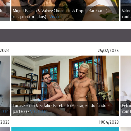
ck
Miguel Baiano & Valney Chocolate & Dope - Bareback (Uma
Valne
rosquinha pra dois) -
Visualizar
confe
/2024
25/02/2025
Lucas Ferrari & Safalu - Bareback (Massageando fundo -
Felip
lizar
parte 2) -
Visualizar
com b
/2025
11/04/2023