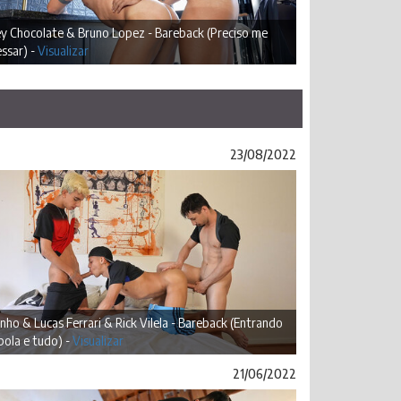
y Chocolate & Bruno Lopez - Bareback (Preciso me
ssar) -
Visualizar
23/08/2022
inho & Lucas Ferrari & Rick Vilela - Bareback (Entrando
ola e tudo) -
Visualizar
21/06/2022