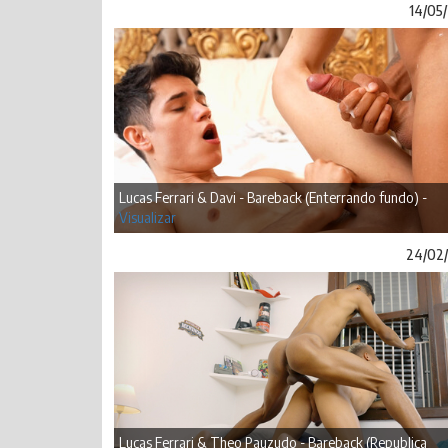
14/05
Lucas Ferrari & Davi - Bareback (Enterrando fundo) -
Visualizar
24/02
Lucas Ferrari & Theo Pauzudo - Bareback (Republica