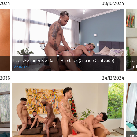
/2024
08/10/2024
Lucas Ferrari & Biel Rads - Bareback (Criando Conteúdo) -
Lucas
Visualizar
com 
/2026
24/12/2024
Joãoz