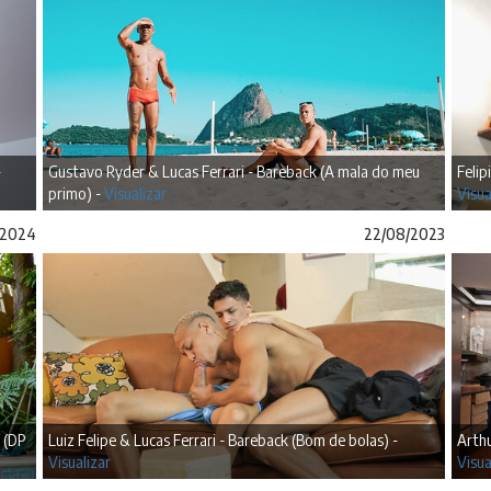
-
Gustavo Ryder & Lucas Ferrari - Bareback (A mala do meu
Felip
primo) -
Visualizar
Visua
/2024
22/08/2023
 (DP
Luiz Felipe & Lucas Ferrari - Bareback (Bom de bolas) -
Arthu
Visualizar
Visua