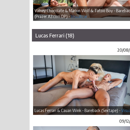
Valney Chocolate & Markin Wolf & Tatoo Boy - Bareba
(Prazer A3 com DP) -
Visualizar
Lucas Ferrari (18)
20/08
Lucas Ferrari & Cauan Wink - Bareback (Sextape) -
Visua
09/12