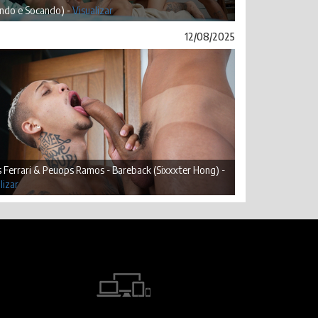
ando e Socando) -
Visualizar
12/08/2025
 Ferrari & Peuops Ramos - Bareback (Sixxxter Hong) -
lizar