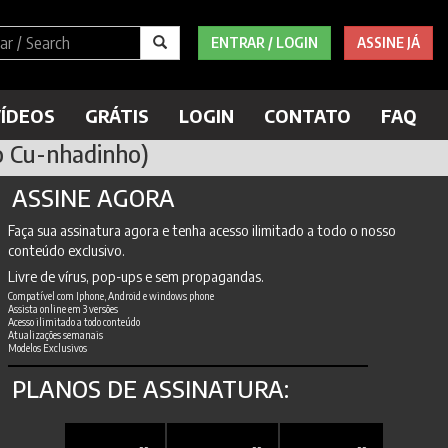
ENTRAR / LOGIN
ASSINE JÁ
ÍDEOS
GRÁTIS
LOGIN
CONTATO
FAQ
o Cu-nhadinho)
ASSINE AGORA
Faça sua assinatura agora e tenha acesso ilimitado a todo o nosso
conteúdo exclusivo.
Livre de vírus, pop-ups e sem propagandas.
Compatível com Iphone, Android e windows phone
Assista online em 3 versões
Acesso ilimitado a todo conteúdo
Atualizações semanais
Modelos Exclusivos
PLANOS DE ASSINATURA: