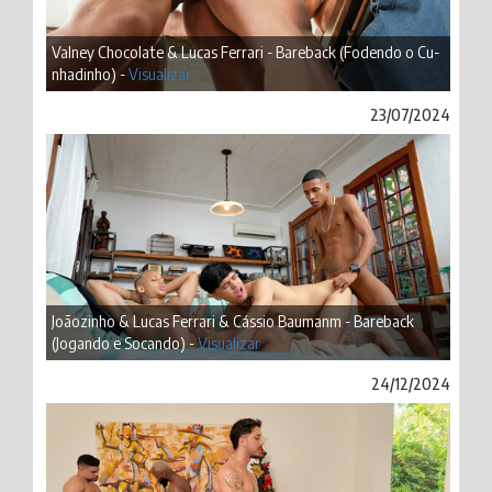
Valney Chocolate & Lucas Ferrari - Bareback (Fodendo o Cu-
nhadinho) -
Visualizar
23/07/2024
Joãozinho & Lucas Ferrari & Cássio Baumanm - Bareback
(Jogando e Socando) -
Visualizar
24/12/2024