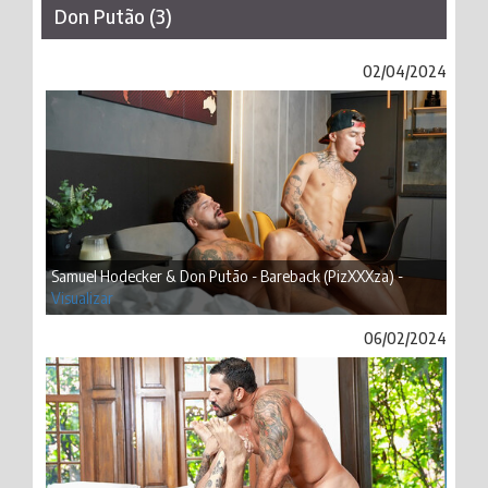
Don Putão (3)
02/04/2024
Samuel Hodecker & Don Putão - Bareback (PizXXXza) -
Visualizar
06/02/2024