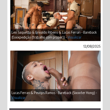
Leo Saquetto & Erivaldo Ribeiro & Lucas Ferrari - Bareback
(Exxxpedição (trabalho com prazer)) -
Visualizar
12/08/2025
Lucas Ferrari & Peuops Ramos - Bareback (Sixxxter Hong) -
Visualizar