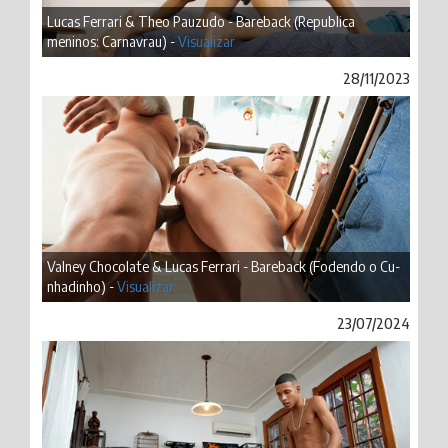
Lucas Ferrari & Theo Pauzudo - Bareback (Republica
meninos: Carnavrau) -
Visualizar
28/11/2023
Valney Chocolate & Lucas Ferrari - Bareback (Fodendo o Cu-
nhadinho) -
Visualizar
23/07/2024