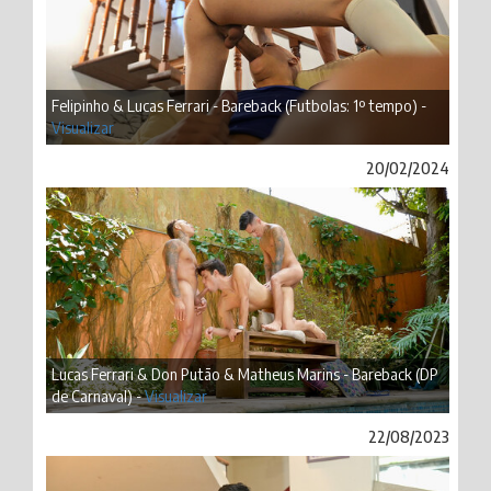
Felipinho & Lucas Ferrari - Bareback (Futbolas: 1º tempo) -
Visualizar
20/02/2024
Lucas Ferrari & Don Putão & Matheus Marins - Bareback (DP
de Carnaval) -
Visualizar
22/08/2023