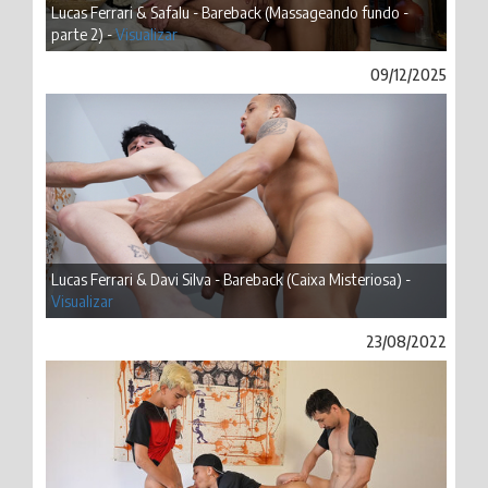
Lucas Ferrari & Safalu - Bareback (Massageando fundo -
parte 2) -
Visualizar
09/12/2025
Lucas Ferrari & Davi Silva - Bareback (Caixa Misteriosa) -
Visualizar
23/08/2022