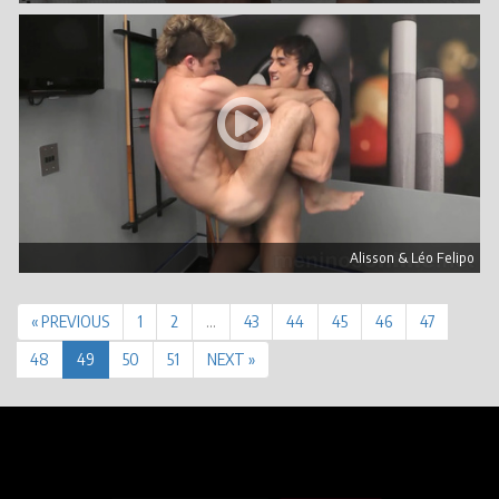
Alisson & Léo Felipo
« PREVIOUS
1
2
…
43
44
45
46
47
48
49
50
51
NEXT »