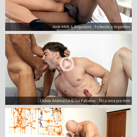
Andr Miilk & Brigadeiro - Fodendo o Argentino
Otávio Andreassa & Gui Falconni - Toca uma pra mim