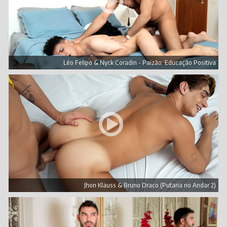
Léo Felipo & Nyck Coradin - Paizão: Educação Positiva
Jhon Klauss & Bruno Draco (Putaria no Andar 2)