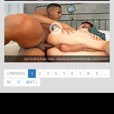
Gui Scott & Davi Silva - Bareback (Relembrando com prazer)
« PREVIOUS
1
2
3
4
5
6
7
8
9
…
50
51
NEXT »