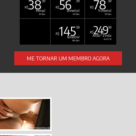
38
56
78
,99
,99
,99
R$
R$
R$
Mensal
Bimestral
Trimestral
30 Dias
60 Dias
90 Dias
145
249
,99
,99
R$
R$
Anual - à vista
Semestral
ou em 3x
180 Dias
ME TORNAR UM MEMBRO AGORA