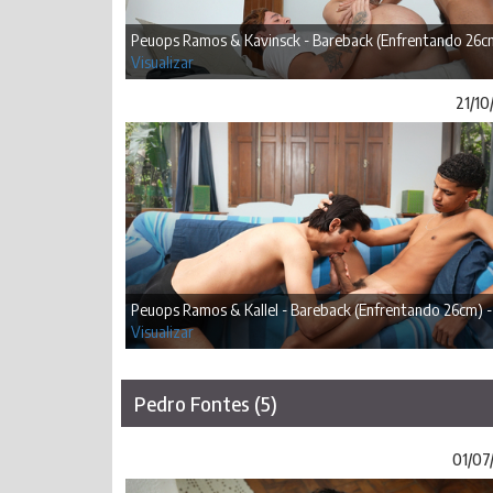
Peuops Ramos & Kavinsck - Bareback (Enfrentando 26c
Visualizar
21/10
Peuops Ramos & Kallel - Bareback (Enfrentando 26cm) -
Visualizar
Pedro Fontes (5)
01/07