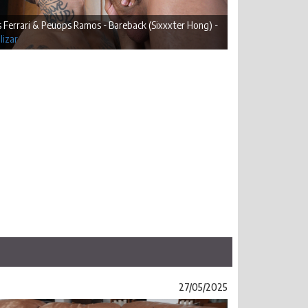
 Ferrari & Peuops Ramos - Bareback (Sixxxter Hong) -
lizar
27/05/2025