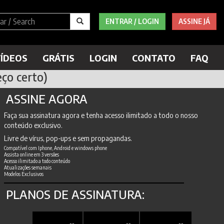
ENTRAR / LOGIN
ASSINE JÁ
ÍDEOS
GRÁTIS
LOGIN
CONTATO
FAQ
ço certo)
ASSINE AGORA
Faça sua assinatura agora e tenha acesso ilimitado a todo o nosso
conteúdo exclusivo.
Livre de vírus, pop-ups e sem propagandas.
Compatível com Iphone, Android e windows phone
Assista online em 3 versões
Acesso ilimitado a todo conteúdo
Atualizações semanais
Modelos Exclusivos
PLANOS DE ASSINATURA: