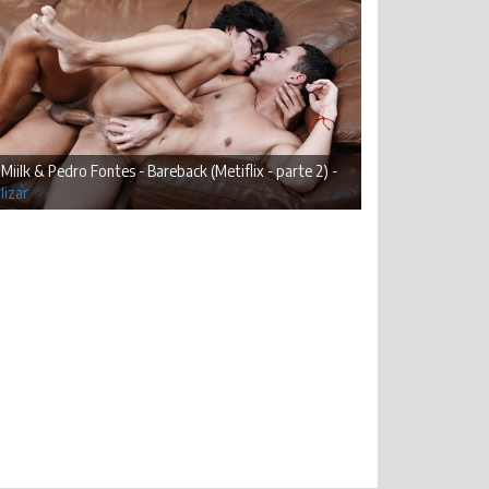
Miilk & Pedro Fontes - Bareback (Metiflix - parte 2) -
lizar