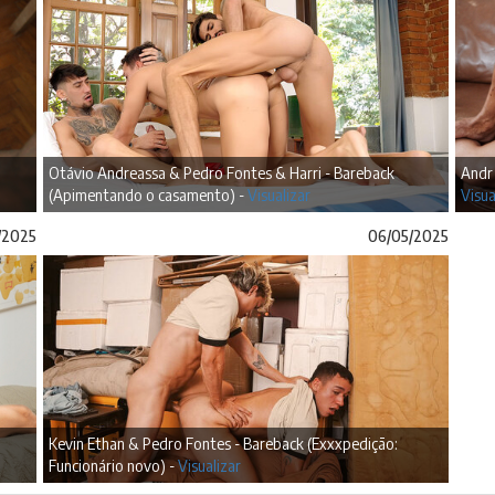
Otávio Andreassa & Pedro Fontes & Harri - Bareback
Andr 
(Apimentando o casamento) -
Visualizar
Visua
/2025
06/05/2025
Kevin Ethan & Pedro Fontes - Bareback (Exxxpedição:
Funcionário novo) -
Visualizar