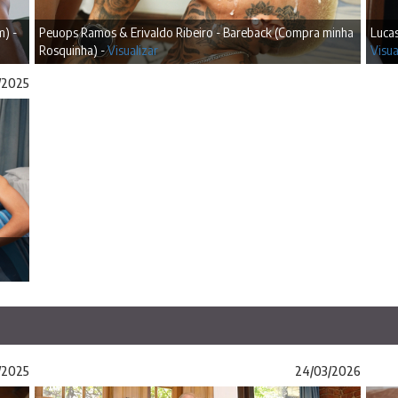
m) -
Peuops Ramos & Erivaldo Ribeiro - Bareback (Compra minha
Lucas
Rosquinha) -
Visualizar
Visua
/2025
/2025
24/03/2026