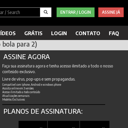
ENTRAR / LOGIN
ASSINE JÁ
ÍDEOS
GRÁTIS
LOGIN
CONTATO
FAQ
 bola para 2)
ASSINE AGORA
Faça sua assinatura agora e tenha acesso ilimitado a todo o nosso
conteúdo exclusivo.
Livre de vírus, pop-ups e sem propagandas.
Compatível com Iphone, Android e windows phone
Assista online em 3 versões
Acesso ilimitado a todo conteúdo
Atualizações semanais
Modelos Exclusivos
PLANOS DE ASSINATURA: