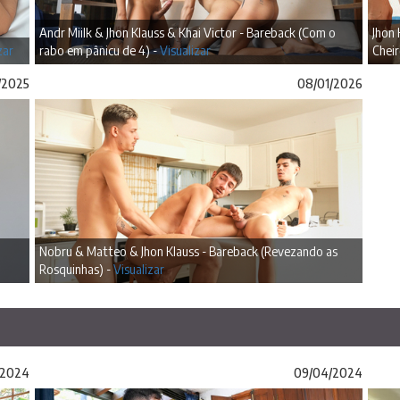
Andr Miilk & Jhon Klauss & Khai Victor - Bareback (Com o
Jhon 
zar
rabo em pânicu de 4) -
Visualizar
Cheir
/2025
08/01/2026
Nobru & Matteo & Jhon Klauss - Bareback (Revezando as
Rosquinhas) -
Visualizar
/2024
09/04/2024