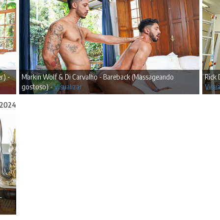
r) -
Markin Wolf & Di Carvalho - Bareback (Massageando
Rick 
gostoso) -
Visualizar
Visua
/2024
-