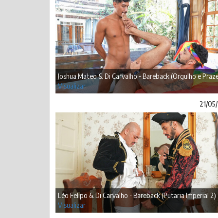
Joshua Mateo & Di Carvalho - Bareback (Orgulho e Praze
Visualizar
21/05
Léo Felipo & Di Carvalho - Bareback (Putaria Imperial 2) 
Visualizar