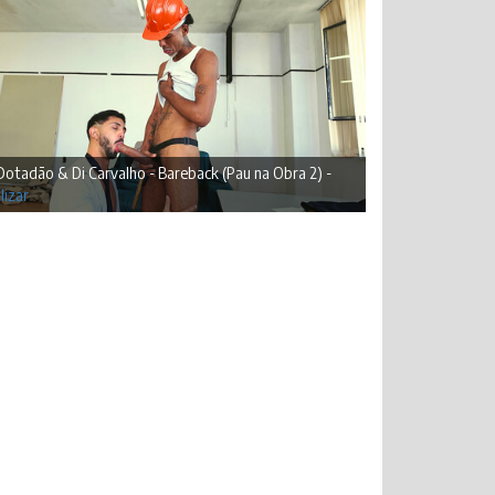
Dotadão & Di Carvalho - Bareback (Pau na Obra 2) -
lizar