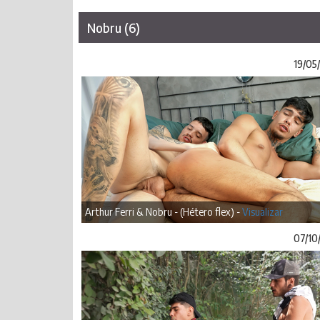
Nobru (6)
19/05
Arthur Ferri & Nobru - (Hétero flex) -
Visualizar
07/10