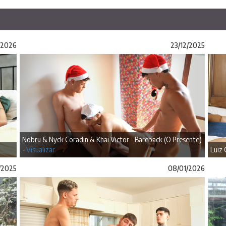
/2026
23/12/2025
Nobru & Nyck Coradin & Khai Victor - Bareback (O Presente)
-
Visualizar
Luiz
/2025
08/01/2026