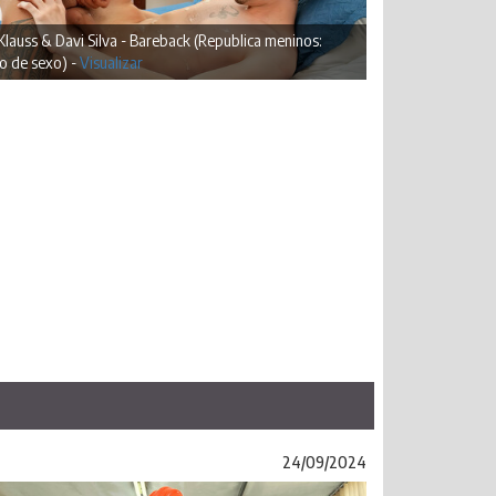
Klauss & Davi Silva - Bareback (Republica meninos:
o de sexo) -
Visualizar
24/09/2024