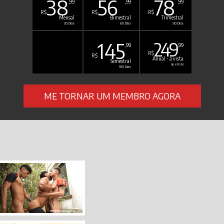
38
56
78
,99
,99
,99
R$
R$
R$
Mensal
Bimestral
Trimestral
30 Dias
60 Dias
90 Dias
145
249
,99
,99
R$
R$
Anual - à vista
Semestral
ou em 3x
180 Dias
ME TORNAR UM MEMBRO AGORA