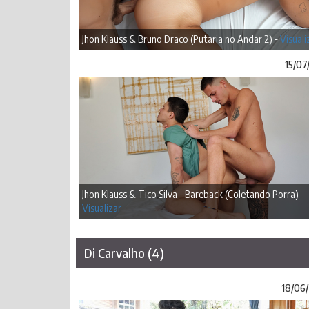
Jhon Klauss & Bruno Draco (Putaria no Andar 2) -
Visuali
15/07
Jhon Klauss & Tico Silva - Bareback (Coletando Porra) -
Visualizar
Di Carvalho (4)
18/06