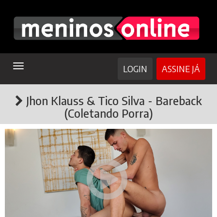
TOGGLE
LOGIN
ASSINE JÁ
NAVIGATION
Jhon Klauss & Tico Silva - Bareback
(Coletando Porra)