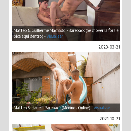
Matteo & Guilherme Machado - Bareback (Se chover lá fora é
pica aqui dentro) -
Visualizar
2023-03-21
Matteo & Hariel - Bareback (Meninos Online) -
Visualizar
2021-10-21