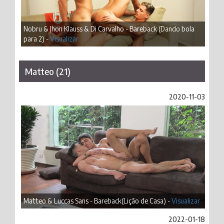
Nobru & Jhon Klauss & Di Carvalho - Bareback (Dando bola
para 2) -
Visualizar
Matteo (21)
2020-11-03
Matteo & Luccas Sans - Bareback(Lição de Casa) -
Visualizar
2022-01-18