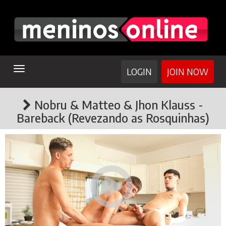
TOGGLE
LOGIN
JOIN NOW
NAVIGATION
Nobru & Matteo & Jhon Klauss -
Bareback (Revezando as Rosquinhas)