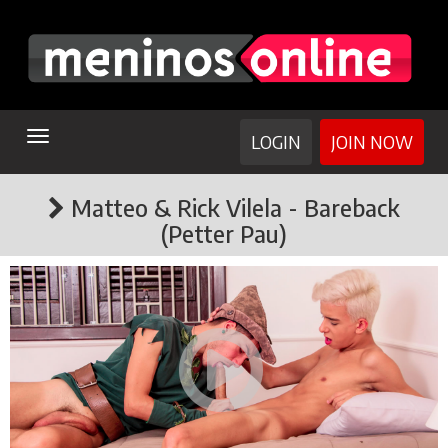
TOGGLE
LOGIN
JOIN NOW
NAVIGATION
Matteo & Rick Vilela - Bareback
(Petter Pau)