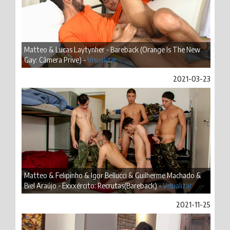
Matteo & Lucas Laytynher - Bareback (Orange Is The New
Gay: Câmera Prive) -
Visualizar
2021-03-23
Matteo & Felipinho & Igor Bellucci & Guilherme Machado &
Biel Araújo - Exxxército: Recrutas(Bareback) -
Visualizar
2021-11-25