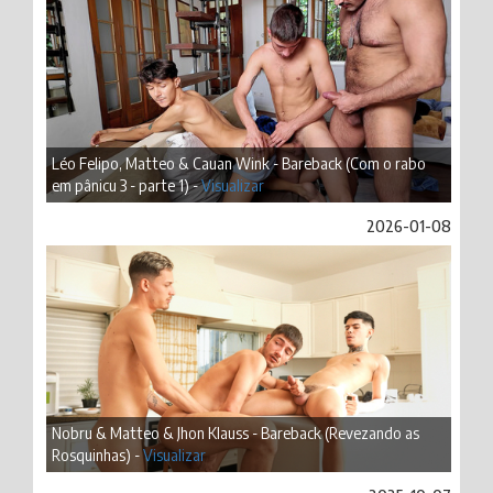
Léo Felipo, Matteo & Cauan Wink - Bareback (Com o rabo
em pânicu 3 - parte 1) -
Visualizar
2026-01-08
Nobru & Matteo & Jhon Klauss - Bareback (Revezando as
Rosquinhas) -
Visualizar