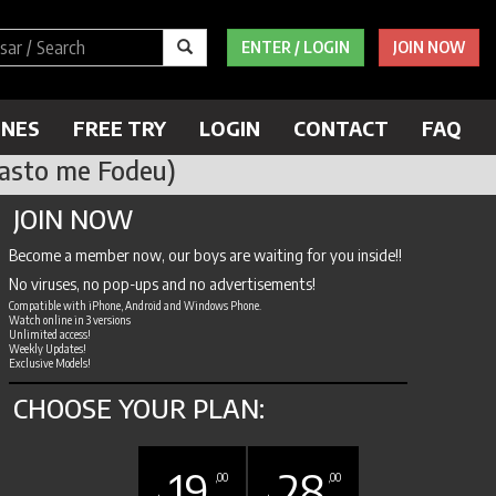
ENTER / LOGIN
JOIN NOW
ENES
FREE TRY
LOGIN
CONTACT
FAQ
asto me Fodeu)
JOIN NOW
Become a member now, our boys are waiting for you inside!!
No viruses, no pop-ups and no advertisements!
Compatible with iPhone, Android and Windows Phone.
Watch online in 3 versions
Unlimited access!
Weekly Updates!
Exclusive Models!
CHOOSE YOUR PLAN:
19
28
,00
,00