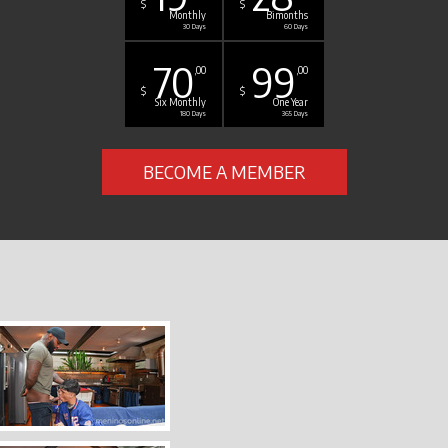
$
$
Monthly
Bimonths
30 Days
60 Days
70
99
,00
,00
$
$
Six Monthly
One Year
180 Days
365 Days
BECOME A MEMBER