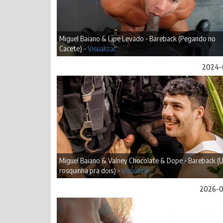
Miguel Baiano & Lipe Levado - Bareback (Pegando no
Cacete) -
Visualizar
2024-
Miguel Baiano & Valney Chocolate & Dope - Bareback 
rosquinha pra dois) -
Visualizar
2026-