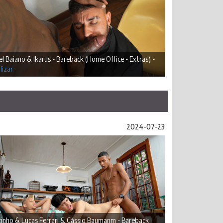
l Baiano & Ikarus - Bareback (Home Office - Extras) -
lizar
2024-07-23
inho & Lucas Ferrari & Cássio Baumanm - Bareback