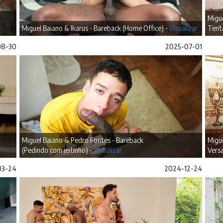
Migue
Miguel Baiano & Ikarus - Bareback (Home Office) -
Visualizar
Tent
08-30
2025-07-01
Miguel Baiano & Pedro Fontes - Bareback
Migue
(Pedindo com jeitinho) -
Visualizar
Versa
03-24
2024-12-24