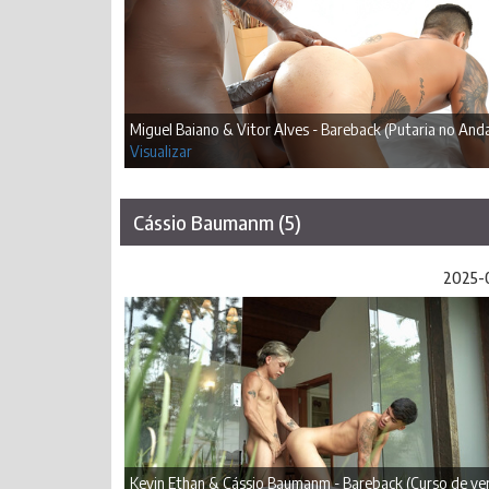
Miguel Baiano & Vitor Alves - Bareback (Putaria no Anda
Visualizar
Cássio Baumanm (5)
2025-
Kevin Ethan & Cássio Baumanm - Bareback (Curso de ve