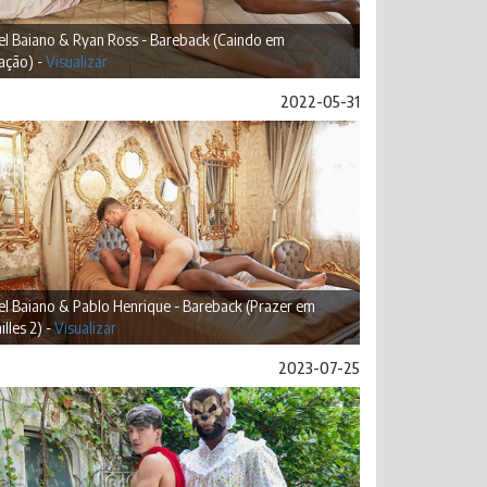
l Baiano & Ryan Ross - Bareback (Caindo em
ação) -
Visualizar
2022-05-31
l Baiano & Pablo Henrique - Bareback (Prazer em
illes 2) -
Visualizar
2023-07-25