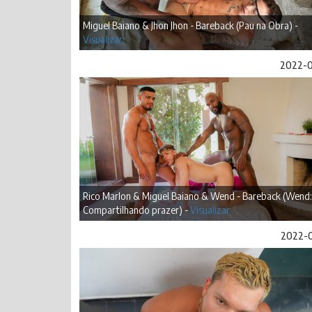
Miguel Baiano & Jhon Jhon - Bareback (Pau na Obra) -
Visualizar
2022-
Rico Marlon & Miguel Baiano & Wend - Bareback (Wend:
Compartilhando prazer) -
Visualizar
2022-