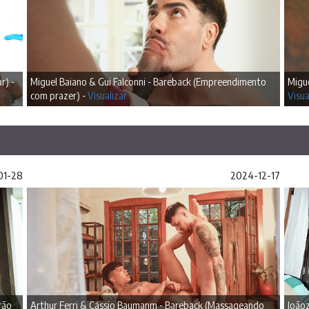
r) -
Miguel Baiano & Gui Falconni - Bareback (Empreendimento
Migue
com prazer) -
Visualizar
Visua
01-28
2024-12-17
rão
Arthur Ferri & Cássio Baumanm - Bareback (Massageando
Joãoz