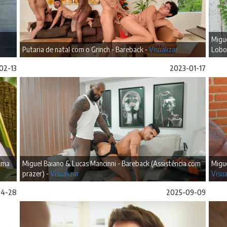
Migu
Putaria de natal com o Grinch - Bareback -
Visualizar
Lobo 
02-13
2023-01-17
(Uma
Miguel Baiano & Lucas Mancinni - Bareback (Assistência com
Migue
prazer) -
Visualizar
Visua
04-28
2025-09-09