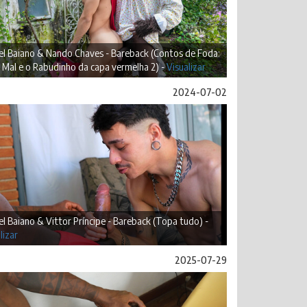
el Baiano & Nando Chaves - Bareback (Contos de Foda:
Mal e o Rabudinho da capa vermelha 2) -
Visualizar
2024-07-02
l Baiano & Vittor Príncipe - Bareback (Topa tudo) -
lizar
2025-07-29