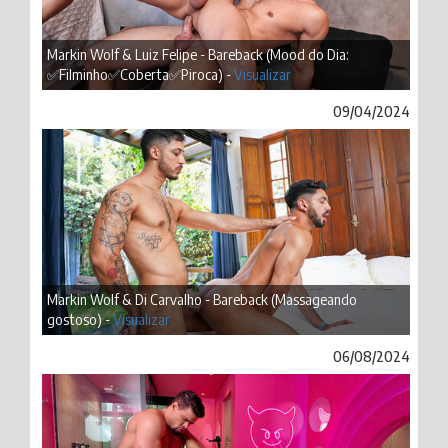
Markin Wolf & Luiz Felipe - Bareback (Mood do Dia:
✅Filminho✅Coberta✅Piroca) -
Visualizar
09/04/2024
Markin Wolf & Di Carvalho - Bareback (Massageando
gostoso) -
Visualizar
06/08/2024