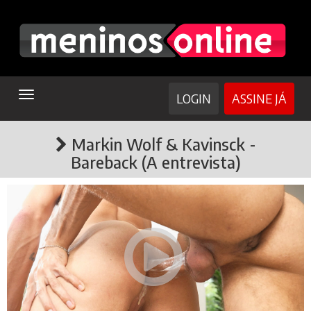
TOGGLE
LOGIN
ASSINE JÁ
NAVIGATION
Markin Wolf & Kavinsck -
Bareback (A entrevista)