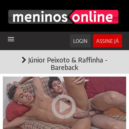
TOGGLE
LOGIN
ASSINE JÁ
NAVIGATION
Júnior Peixoto & Raffinha -
Bareback