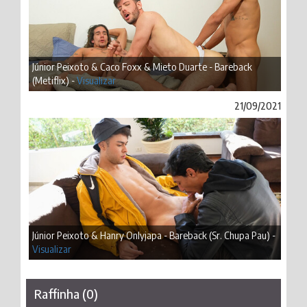
Júnior Peixoto & Caco Foxx & Mieto Duarte - Bareback
(Metiflix) -
Visualizar
21/09/2021
Júnior Peixoto & Hanry Onlyjapa - Bareback (Sr. Chupa Pau) -
Visualizar
Raffinha (0)