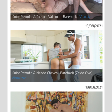
Júnior Peixoto & Richard Vallence - Bareback -
Visualizar
19/08/2021
Júnior Peixoto & Nando Chaves - Bareback (Zé do Ovo) -
Visualizar
18/03/2021