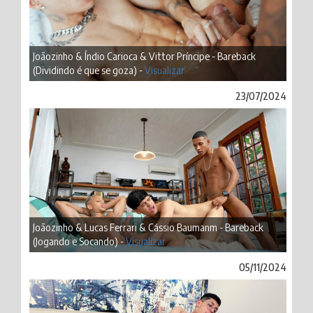
Joãozinho & Índio Carioca & Vittor Príncipe - Bareback
(Dividindo é que se goza) -
Visualizar
23/07/2024
Joãozinho & Lucas Ferrari & Cássio Baumanm - Bareback
(Jogando e Socando) -
Visualizar
05/11/2024