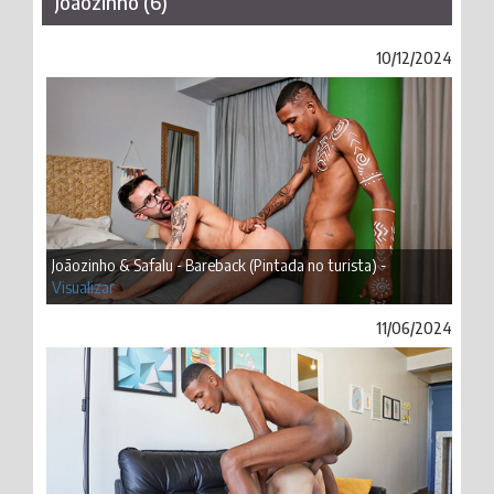
Joãozinho (6)
10/12/2024
Joãozinho & Safalu - Bareback (Pintada no turista) -
Visualizar
11/06/2024