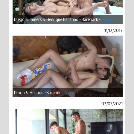
Diego Summers & Henrique Bailarino - Bareback -
Visualizar
11/12/2017
Diogo & Henrique Bailarino -
Visualizar
02/03/2021