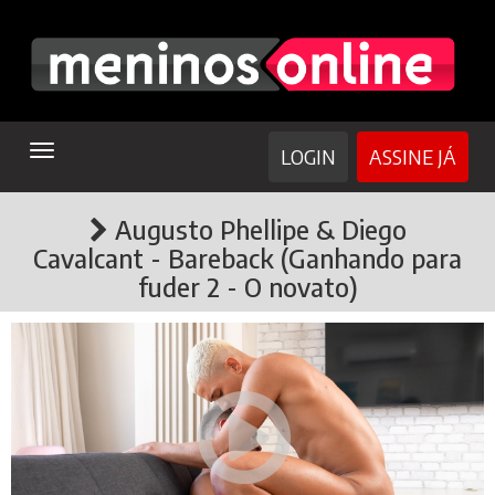
TOGGLE
LOGIN
ASSINE JÁ
NAVIGATION
Augusto Phellipe & Diego
Cavalcant - Bareback (Ganhando para
fuder 2 - O novato)