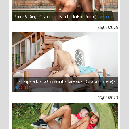
Prince & Diego Cavalcant - Bareback (Hot Prince) -
Visualizar
25/03/2025
Luiz Felipe & Diego Cavalcant - Bareback (Duro pra cacete) -
Visualizar
16/05/2023