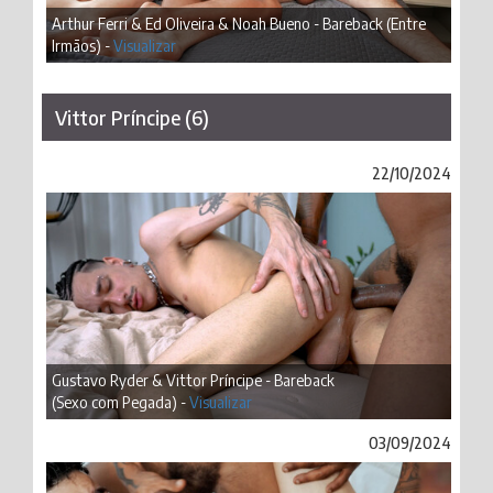
Arthur Ferri & Ed Oliveira & Noah Bueno - Bareback (Entre
Irmãos) -
Visualizar
Vittor Príncipe (6)
22/10/2024
Gustavo Ryder & Vittor Príncipe - Bareback
(Sexo com Pegada) -
Visualizar
03/09/2024