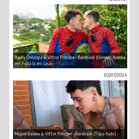
Hanry OnlyJapa & Vittor Príncipe - Bareback (Homem Aranha
em: Foda lá em casa) -
Visualizar
02/07/2024
Miguel Baiano & Vittor Príncipe - Bareback (Topa tudo) -