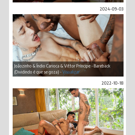
2024-09-03
Joãozinho & Índio Carioca & Vittor Príncipe - Bareback
(Dividindo é que se goza) -
Visualizar
2022-10-18