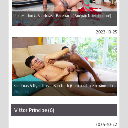
Rico Marlon & Sandriias - Bareback (Pau pau Noel chegou!) -
Visualizar
2022-10-25
Sandriias & Ryan Ross - Bareback (Com o rabo em pânicu 2) -
Visualizar
Vittor Príncipe (6)
2024-10-22