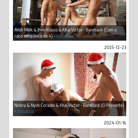
Andr Miilk & Jhon Klauss & Khai Victor - Bareback (Com o
rabo em pânicu de 4) -
Visualizar
2025-12-23
Nobru & Nyck Coradin & Khai Victor - Bareback (O Presente)
-
Visualizar
2024-01-16