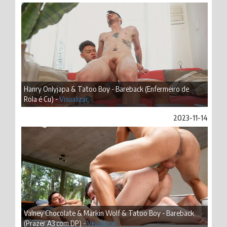
Hanry Onlyjapa & Tatoo Boy - Bareback (Enfermeiro de
Rola é Cu) -
Visualizar
2023-11-14
Valney Chocolate & Markin Wolf & Tatoo Boy - Bareback
(Prazer A3 com DP) -
Visualizar