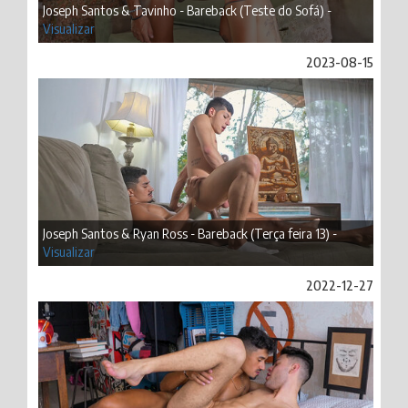
Joseph Santos & Tavinho - Bareback (Teste do Sofá) -
Visualizar
2023-08-15
Joseph Santos & Ryan Ross - Bareback (Terça feira 13) -
Visualizar
2022-12-27