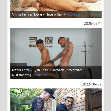
Arthur Ferri & Nobru - (Hétero flex) -
Visualizar
2025-02-11
Arthur Ferri & Ryan Ross - Bareback (Exxxercito:
Alistamento) -
Visualizar
2022-06-07